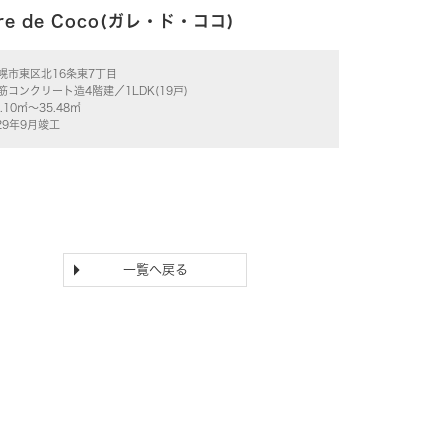
re de Coco(ガレ・ド・ココ)
幌市東区北16条東7丁目
筋コンクリート造4階建／1LDK(19戸)
5.10㎡～35.48㎡
29年9月竣工
一覧へ戻る