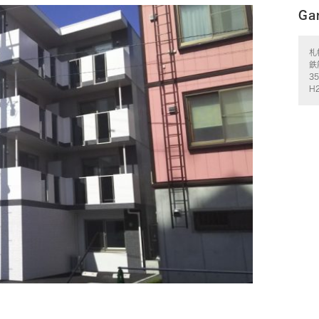
Ga
札
鉄
3
H