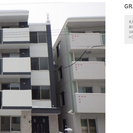
GR
札
鉄
3
H