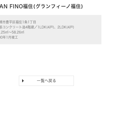
AN FINO福住(グランフィーノ福住)
幌市豊平区福住1条1丁目
筋コンクリート造4階建／1LDK(4戸)、2LDK(4戸)
4.25㎡～58.26㎡
30年1月竣工
一覧へ戻る