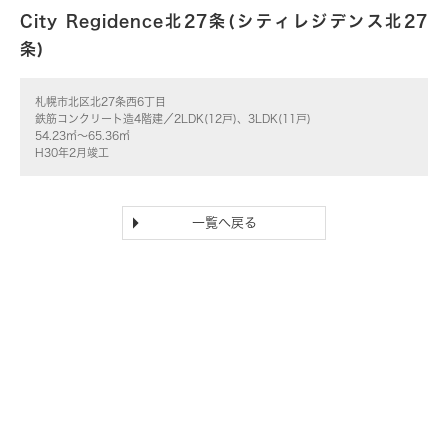
City Regidence北27条(シティレジデンス北27
条)
札幌市北区北27条西6丁目
鉄筋コンクリート造4階建／2LDK(12戸)、3LDK(11戸)
54.23㎡～65.36㎡
H30年2月竣工
一覧へ戻る