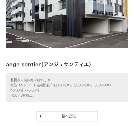
ange sentier(アンジュサンティエ)
札幌市中央区南8条西1丁目
鉄筋コンクリート造4階建／1LDK(19戸)、2LDK(9戸)、3LDK(4戸)
40.00㎡～76.66㎡
H30年3月竣工
一覧へ戻る