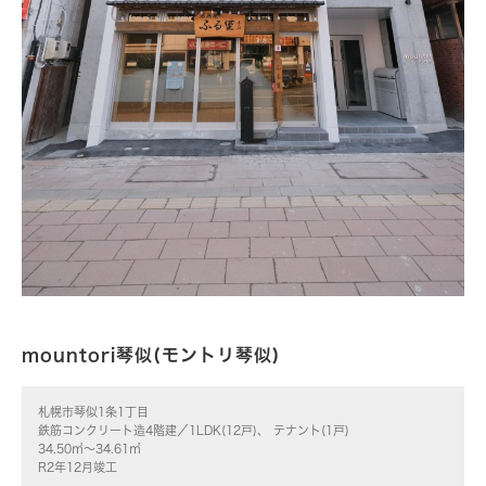
mountori琴似(モントリ琴似)
札幌市琴似1条1丁目
鉄筋コンクリート造4階建／1LDK(12戸)、 テナント(1戸)
34.50㎡～34.61㎡
R2年12月竣工