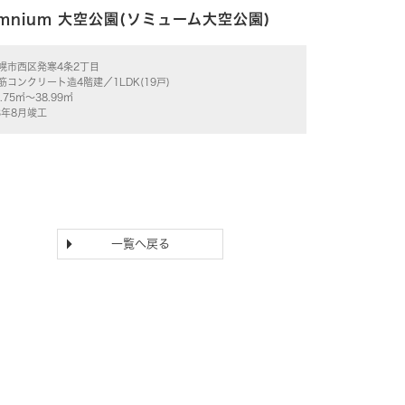
mnium 大空公園(ソミューム大空公園)
幌市西区発寒4条2丁目
筋コンクリート造4階建／1LDK(19戸)
8.75㎡～38.99㎡
3年8月竣工
一覧へ戻る