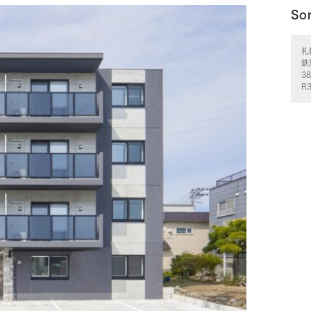
So
札
鉄
3
R