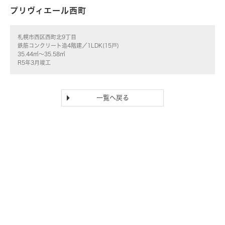
プリヴィエール西町
札幌市西区西町北9丁目
鉄筋コンクリート造4階建／1LDK(15戸)
35.44㎡～35.58㎡
R5年3月竣工
一覧へ戻る