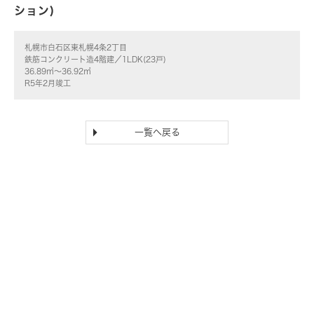
ション)
札幌市白石区東札幌4条2丁目
鉄筋コンクリート造4階建／1LDK(23戸)
36.89㎡～36.92㎡
R5年2月竣工
一覧へ戻る