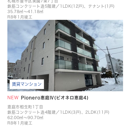
札幌市豊平区美園7条7丁目
鉄筋コンクリート造5階建／1LDK(12戸)、テナント(1戸)
35.78㎡～41.18㎡
R8年1月竣工
賃貸マンション
NEW
Pionero恵庭Ⅳ(ピオネロ恵庭4)
恵庭市相生町1丁目
鉄筋コンクリート造4階建／1LDK(3戸)、2LDK(11戸)
62.00㎡～90.70㎡
R8年1月竣工