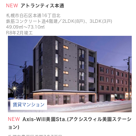
NEW
アトランティス本通
札幌市白石区本通16丁目北
鉄筋コンクリート造4階建／2LDK(8戸)、3LDK(3戸)
49.09㎡～73.10㎡
R8年2月竣工
賃貸マンション
NEW
Axis-Will美園Sta.(アクシスウィル美園ステーシ
ョン)